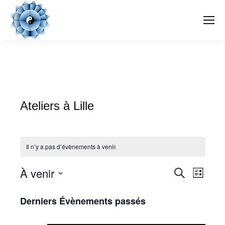
Ateliers à Lille
Il n’y a pas d’évènements à venir.
Reche
À venir
Navig
Recherche
Liste
de
Sélectionnez
et
Derniers Évènements passés
une
vues
date.
naviga
Évèn