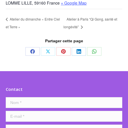
LOMME LILLE
,
59160
France
+ Google Map
Atelier du dimanche « Entre Ciel
Atelier à Paris “Qi Gong, santé et
et Terre »
longévité”
Partager cette page
Partager
Partager
Partager
Partager
Partager
sur
sur
sur
sur
sur
Facebook
X
Pinterest
LinkedIn
WhatsApp
Contact
Nom *
E-mail *